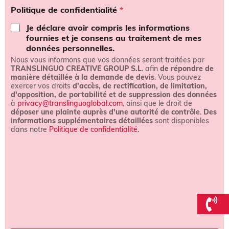
r
Politique de confidentialité
*
m
e
Je déclare avoir compris les informations
s
fournies et je consens au traitement de mes
e
données personnelles.
t
Nous vous informons que vos données seront traitées par
c
TRANSLINGUO CREATIVE GROUP S.L
. afin
de répondre de
o
manière détaillée à la demande de devis
. Vous pouvez
n
exercer vos droits
d'accès, de rectification, de limitation,
d
d'opposition, de portabilité et de suppression des données
i
à
privacy@translinguoglobal.com
, ainsi que le droit de
t
déposer une plainte auprès d'une autorité de contrôle
.
Des
i
informations supplémentaires détaillées
sont disponibles
o
dans notre
Politique de confidentialité
.
n
s
*