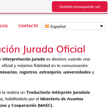
¡Solicita presupuesto ya!
BLOG
CONTACTO
Español
ación Jurada Oficial
de
interpretación jurada
es decisivo cuando una
z oficial y máxima fidelidad en la comunicación:
misarías
,
registros
,
extranjería
,
universidades
y
a la realiza un
Traductor/a
–
Intérprete Jurado/a
a), habilitado/a por el
Ministerio de Asuntos
opea y Cooperación (MAEC)
.