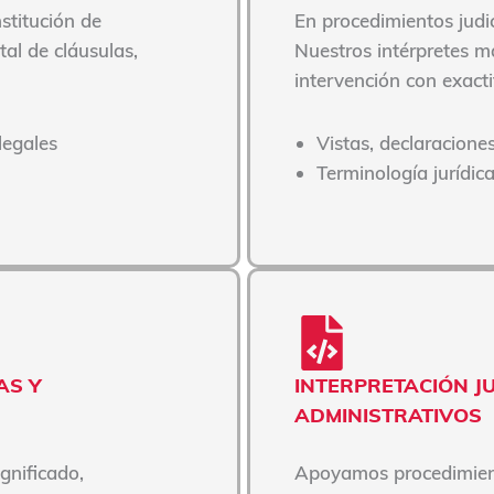
stitución de
En procedimientos judici
tal de cláusulas,
Nuestros intérpretes m
intervención con exacti
legales
Vistas, declaraciones
Terminología jurídic
AS Y
INTERPRETACIÓN J
ADMINISTRATIVOS
gnificado,
Apoyamos procedimient