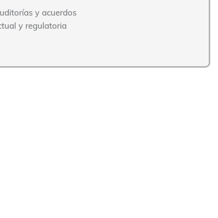
uditorías y acuerdos
tual y regulatoria
ranslinguo Global?
lace
, la
institución
, los
idiomas y la duración estimada
 24 horas te enviamos un
presupuesto detallado
y, una
tación y glosario) para garantizar una interpretación