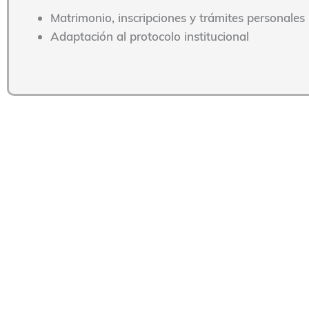
Matrimonio, inscripciones y trámites personales
Adaptación al protocolo institucional
¿Cómo contratar i
Para contratar una interpretación jurada con Translinguo 
del trámite. Nuestro equipo te asesora y selecciona el
int
vez confirmado, reservamos el servicio. Antes del acto 
precisa y profesional.