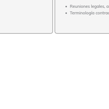
Reuniones legales, a
Terminología contrac
nterpretación jurada con T
Global, solo tienes que indicarnos la fecha, el
lugar o en
érprete jurado
más adecuado para tu caso. En menos de
realizamos un
briefing
y la preparación necesaria (documen