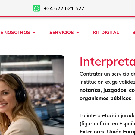
+34 622 621 527
Open SOBRE NOSOTROS
Open SERVICIOS
E NOSOTROS
SERVICIOS
KIT DIGITAL
Interpret
Contratar un servicio 
institución exige valide
notarías
,
juzgados
,
co
organismos públicos
.
La interpretación jurad
(figura oficial en Españ
Exteriores, Unión Eur