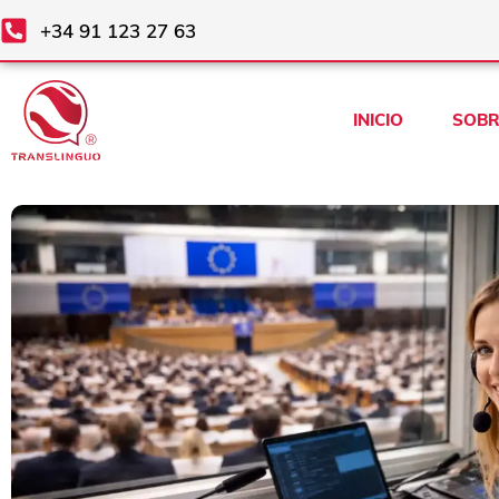
Ir
+34 91 123 27 63
al
contenido
INICIO
SOBR