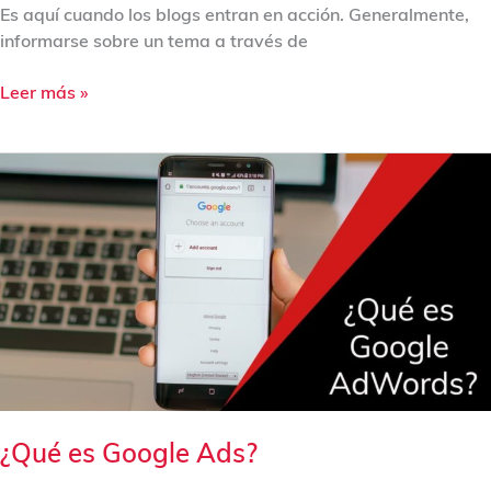
Es aquí cuando los blogs entran en acción. Generalmente,
informarse sobre un tema a través de
Leer más »
¿Qué
es
Google
Ads?
¿Qué es Google Ads?