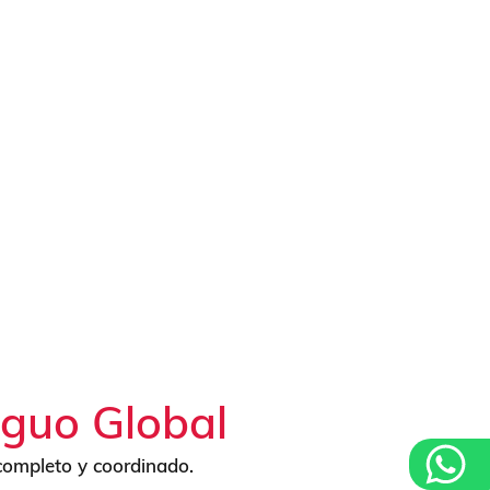
Translinguo Global?
nguo Global
 completo y coordinado.