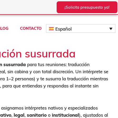
¡Solicita presupuesto ya!
BLOG
CONTACTO
Español
ación susurrada
ón susurrada
para tus reuniones: traducción
l, sin cabina y con total discreción. Un intérprete se
para 1–2 personas) y te susurra la traducción mientras
 para que entiendas y respondas al instante sin
asignamos intérpretes nativos y especializados
ativo
,
legal
,
sanitario
o
institucional
), ajustados al