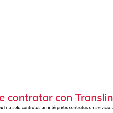
terpretación susurrada con 
exto y logística:
ión estimada
a, objetivo, participantes)
rada (habitual: 1–2)
la reserva
minología específica
e contratar con Transli
bal
no solo contratas un intérprete: contratas un servicio