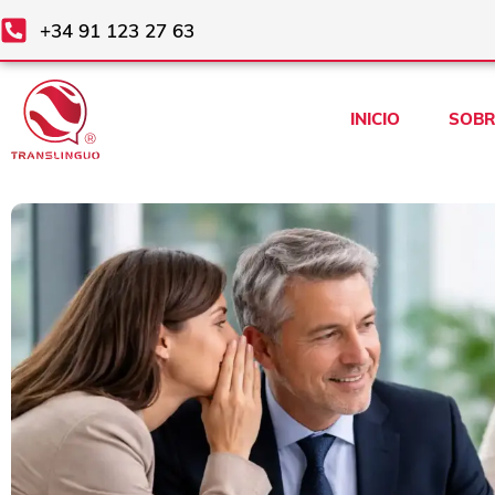
Ir
+34 91 123 27 63
al
contenido
INICIO
SOBR