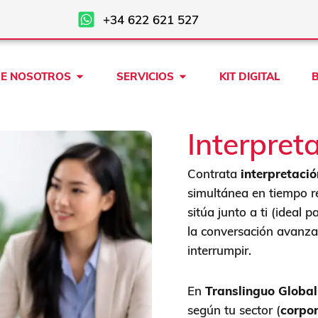
+34 622 621 527
Open SOBRE NOSOTROS
Open SERVICIOS
E NOSOTROS
SERVICIOS
KIT DIGITAL
Interpret
Contrata
interpretaci
simultánea en tiempo rea
sitúa junto a ti (ideal 
la conversación avanza,
interrumpir.
En
Translinguo Global
según tu sector (
corpor