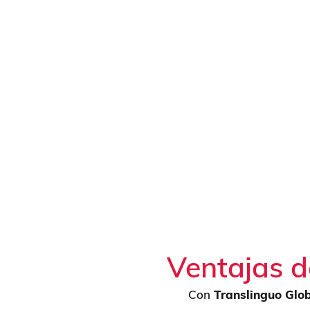
¿Cómo contratar in
Para asignar al intérprete adecuado solo necesitamos cont
Indícanos
fecha
,
ciudad
,
lugar
,
idioma(s)
y
durac
Cuéntanos el
tipo de reunión/visita
y el
sector
(tem
Confírmanos
cuántas personas
necesitan la susur
Te enviamos un
presupuesto claro
y confirmamos 
Briefing previo
+ glosario/documentación si hay ter
Ventajas d
Con
Translinguo Glo