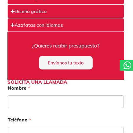
Diseño gráfico
Azafatas con idiomas
¿Quieres recibir presupuesto?
Envíanos tu texto
SOLICITA UNA LLAMADA
Nombre
*
Teléfono
*