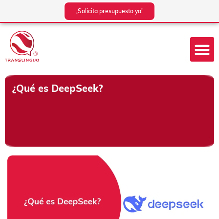
Ir
¡Solicita presupuesto ya!
al
contenido
¿Qué es DeepSeek?