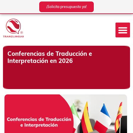
Ir
¡Solicita presupuesto ya!
al
contenido
Conferencias de Traducción e
Interpretación en 2026