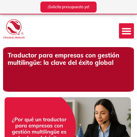
Ir
¡Solicita presupuesto ya!
al
contenido
Traductor para empresas con gestión
multilingüe: la clave del éxito global