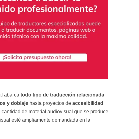
c
a
c
i
ó
n
*
al abarca
todo tipo de traducción relacionada
los y doblaje
hasta proyectos de
accesibilidad
a cantidad de material audiovisual que se produce
ovisual esté ampliamente demandada en la