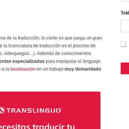
Tel
ma de la traducción, lo cierto es que juega un gran
C
e la licenciatura de traducción es el proceso de
a
b, videojuegos…). Además de conocimientos
s
i
entas especializadas
para manipular el lenguaje
l
localización
 a la
en un trabajo
muy demandado
l
a
s
d
e
v
e
r
i
f
i