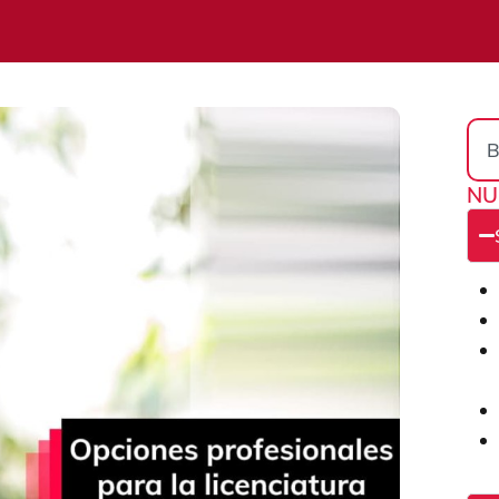
Sea
NU