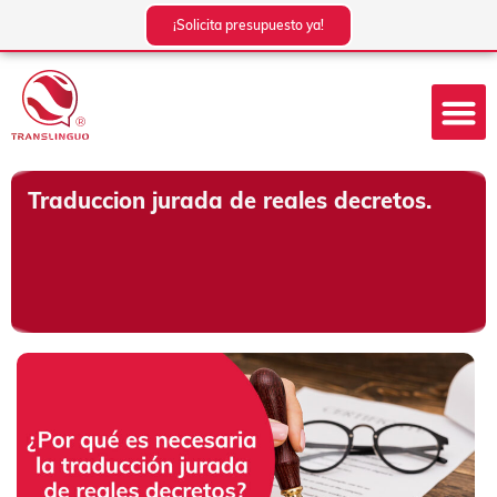
Ir
¡Solicita presupuesto ya!
al
contenido
Traduccion jurada de reales decretos.