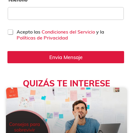
C
Acepto las
Condiciones del Servicio
y la
a
Políticas de Privacidad
s
i
l
Envia Mensaje
l
a
s
d
QUIZÁS TE INTERESE
e
v
e
r
i
f
i
c
a
c