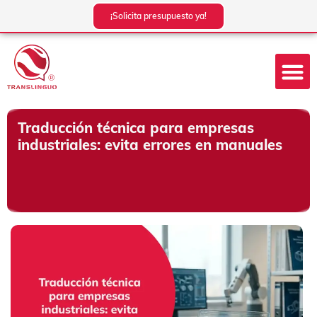
Ir
¡Solicita presupuesto ya!
al
contenido
Traducción técnica para empresas
industriales: evita errores en manuales