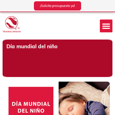
Ir
¡Solicita presupuesto ya!
al
contenido
Día mundial del niño