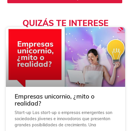
a
s
d
QUIZÁS TE INTERESE
e
v
e
r
i
f
i
c
a
c
i
ó
n
*
Empresas unicornio, ¿mito o
realidad?
Start-up Las start-up o empresas emergentes son
sociedades jóvenes e innovadoras que presentan
grandes posibilidades de crecimiento. Una