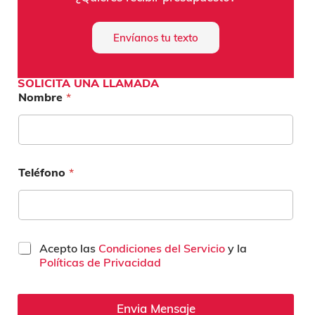
Envíanos tu texto
SOLICITA UNA LLAMADA
Nombre
*
Teléfono
*
C
Acepto las
Condiciones del Servicio
y la
a
Políticas de Privacidad
s
i
l
Envia Mensaje
l