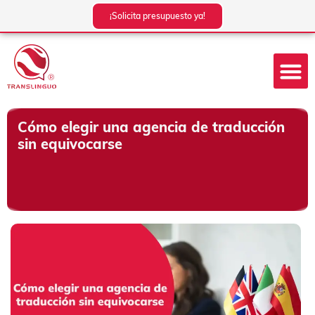
Ir
¡Solicita presupuesto ya!
al
contenido
Cómo elegir una agencia de traducción
sin equivocarse