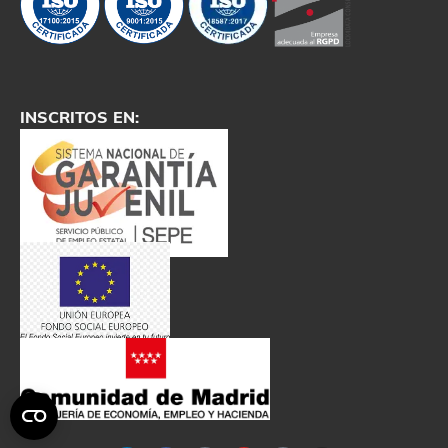
INSCRITOS EN:
r: Trustindex
Excelente Servicio