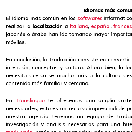
Idiomas más comune
El idioma más común en los
softwares
informáticos
realizar la
localización
a
italiano
,
español
,
francé
japonés o árabe han ido tomando mayor importanci
móviles.
En conclusión, la traducción consiste en converti
intención, conceptos y cultura. Ahora bien, la l
necesita acercarse mucho más a la cultura dest
contenido más familiar y cercano.
En
Translinguo
te ofrecemos una amplia cart
necesidades, esto es un recurso imprescindible p
nuestra agencia tenemos un equipo de traduc
investigación y análisis necesarios para una bu