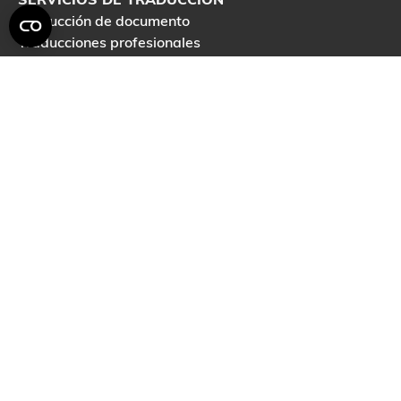
Traducción de documento
Traducciones profesionales
Traducciones Juradas
Servicio de localización
Revisión de Textos
Traducción con Inteligencia Artificial
SERVICIOS DE MARKETING DIGITAL
Diseño web
Posicionamiento SEO
Marketing Multilungüe
Redacción de contenidos
KIT DIGITAL
SERVICIOS DE DISEÑO GRÁFICO