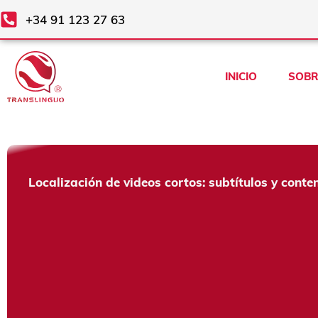
Ir
+34 91 123 27 63
al
contenido
INICIO
SOBR
Localización de videos cortos: subtítulos y conte