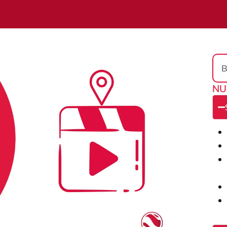
Sea
NU