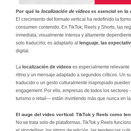
Por qué la
localización de videos
es esencial en la 
El crecimiento del formato vertical ha redefinido la fo
consumen contenido. En TikTok, Reels y Shorts, las regla
inmediata, visualmente intensa y altamente dependiente 
solo traducirlo; es adaptarlo al
lenguaje, las expectati
digital.
La
localización de videos
es especialmente relevante p
ritmo y un mensaje adaptado a segundos críticos. Un su
traducido o un gesto culturalmente inapropiado pueden a
engagement. Por ello, empresas de todos los sectores —
turismo o retail— están invirtiendo más que nunca en la
El auge del video vertical: TikTok y Reels como le
No se trata solo de plataformas. TikTok y Reels funci
el storytelling, los ritmos de edición, las tendencias cu