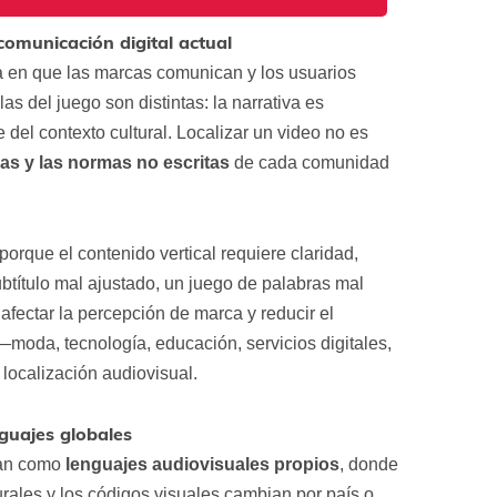
c
a
comunicación digital actual
c
i
rma en que las marcas comunican y los usuarios
ó
s del juego son distintas: la narrativa es
n
*
del contexto cultural. Localizar un video no es
vas y las normas no escritas
de cada comunidad
orque el contenido vertical requiere claridad,
btítulo mal ajustado, un juego de palabras mal
fectar la percepción de marca y reducir el
moda, tecnología, educación, servicios digitales,
 localización audiovisual.
nguajes globales
onan como
lenguajes audiovisuales propios
, donde
lturales y los códigos visuales cambian por país o