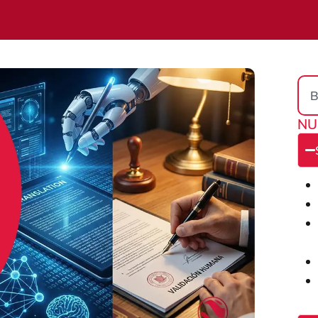
Sea
NU