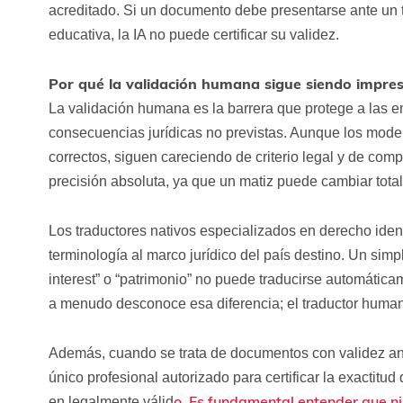
acreditado. Si un documento debe presentarse ante un 
educativa, la IA no puede certificar su validez.
Por qué la validación humana sigue siendo impres
La validación humana es la barrera que protege a las em
consecuencias jurídicas no previstas. Aunque los mode
correctos, siguen careciendo de criterio legal y de com
precisión absoluta, ya que un matiz puede cambiar total
Los traductores nativos especializados en derecho iden
terminología al marco jurídico del país destino. Un simple
interest” o “patrimonio” no puede traducirse automáticam
a menudo desconoce esa diferencia; el traductor human
Además, cuando se trata de documentos con validez an
único profesional autorizado para certificar la exactitud
o. Es fundamental entender que n
en legalmente válid