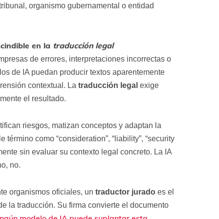
tribunal, organismo gubernamental o entidad
cindible en la
traducción legal
presas de errores, interpretaciones incorrectas o
los de IA puedan producir textos aparentemente
prensión contextual. La
traducción legal
exige
mente el resultado.
tifican riesgos, matizan conceptos y adaptan la
 término como “consideration”, “liability”, “security
ente sin evaluar su contexto legal concreto. La IA
o, no.
te organismos oficiales, un
traductor jurado
es el
 de la traducción. Su firma convierte el documento
ingún modelo de IA puede suplantar esta