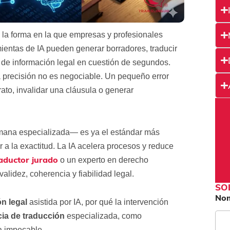
do la forma en la que empresas y profesionales
ientas de IA pueden generar borradores, traducir
 de información legal en cuestión de segundos.
la precisión no es negociable. Un pequeño error
ato, invalidar una cláusula o generar
umana especializada— es ya el estándar más
a la exactitud. La IA acelera procesos y reduce
aductor jurado
o un experto en derecho
alidez, coherencia y fiabilidad legal.
SO
No
n legal
asistida por IA, por qué la intervención
ia de traducción
especializada, como
a impecable.