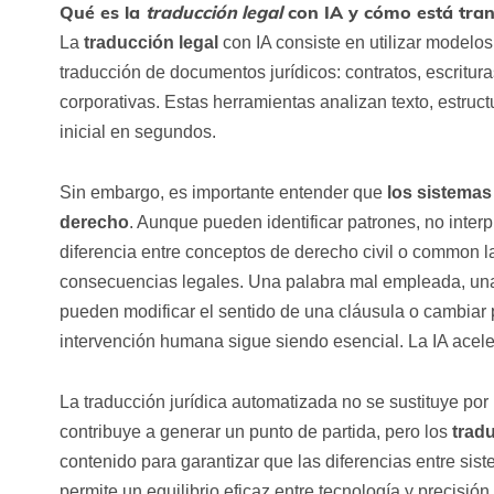
Qué es la
traducción legal
con IA y cómo está tran
La
traducción legal
con IA consiste en utilizar modelo
traducción de documentos jurídicos: contratos, escritura
corporativas. Estas herramientas analizan texto, estruct
inicial en segundos.
Sin embargo, es importante entender que
los sistemas 
derecho
. Aunque pueden identificar patrones, no inter
diferencia entre conceptos de derecho civil o common 
consecuencias legales. Una palabra mal empleada, una
pueden modificar el sentido de una cláusula o cambiar po
intervención humana sigue siendo esencial. La IA aceler
La traducción jurídica automatizada no se sustituye p
contribuye a generar un punto de partida, pero los
trad
contenido para garantizar que las diferencias entre sis
permite un equilibrio eficaz entre tecnología y precisión 