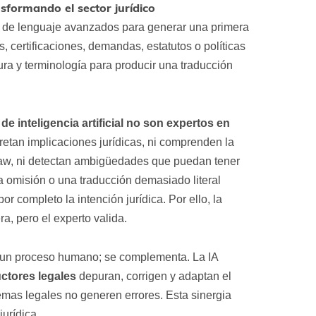
c
sformando el sector jurídico
a
s de lenguaje avanzados para generar una primera
c
i
s, certificaciones, demandas, estatutos o políticas
ó
ura y terminología para producir una traducción
n
*
de inteligencia artificial no son expertos en
pretan implicaciones jurídicas, ni comprenden la
law, ni detectan ambigüedades que puedan tener
 omisión o una traducción demasiado literal
r completo la intención jurídica. Por ello, la
a, pero el experto valida.
or un proceso humano; se complementa. La IA
uctores legales
depuran, corrigen y adaptan el
temas legales no generen errores. Esta sinergia
jurídica.