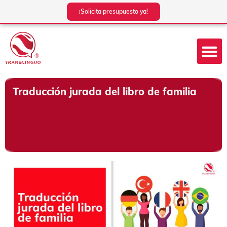
Ir
¡Solicita presupuesto ya!
al
contenido
Traducción jurada del libro de familia