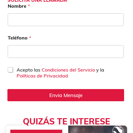
Nombre
*
Teléfono
*
C
Acepto las
Condiciones del Servicio
y la
a
Políticas de Privacidad
s
i
l
Envia Mensaje
l
a
s
d
QUIZÁS TE INTERESE
e
v
e