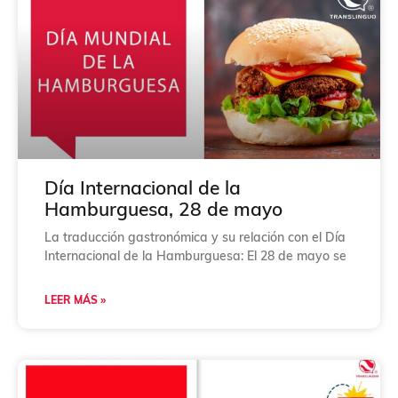
r
i
f
i
c
a
c
i
ó
n
*
Día Internacional de la
Hamburguesa, 28 de mayo
La traducción gastronómica y su relación con el Día
Internacional de la Hamburguesa: El 28 de mayo se
LEER MÁS »