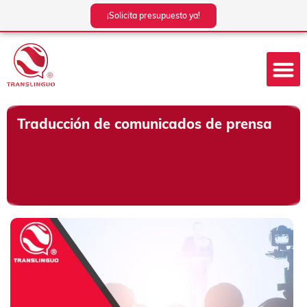
Ir
¡Solicita presupuesto ya!
al
contenido
Traducción de comunicados de prensa