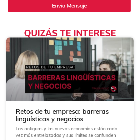
l
Envia Mensaje
l
a
s
d
QUIZÁS TE INTERESE
e
v
e
r
i
f
i
c
a
c
i
ó
n
*
Retos de tu empresa: barreras
lingüísticas y negocios
Las antiguas y las nuevas economías están cada
vez más entrelazadas y sus límites se confunden