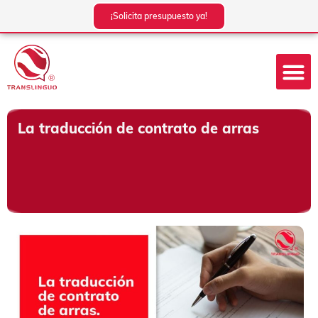
Ir
¡Solicita presupuesto ya!
al
contenido
La traducción de contrato de arras