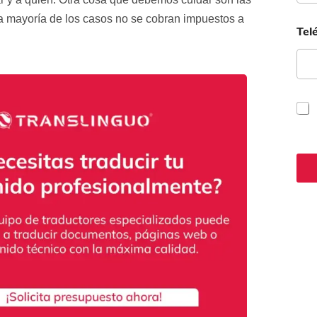
la mayoría de los casos no se cobran impuestos a
Tel
C
a
s
i
l
l
a
s
d
e
v
e
r
i
f
i