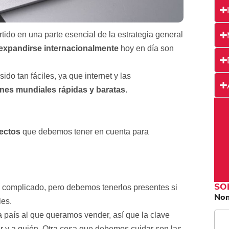
tido en una parte esencial de la estrategia general
expandirse internacionalmente
hoy en día son
ido tan fáciles, ya que internet y las
es mundiales rápidas y baratas
.
ectos
que debemos tener en cuenta para
SO
 complicado, pero debemos tenerlos presentes si
No
les.
 país al que queramos vender, así que la clave
r y a quién. Otra cosa que debemos cuidar son las