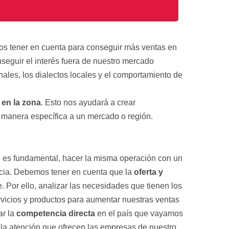
c
a
c
i
ó
os tener en cuenta para conseguir más ventas en
n
*
nseguir el interés fuera de nuestro mercado
ales, los dialectos locales y el comportamiento de
 en la zona
. Esto nos ayudará a crear
 manera específica a un mercado o región.
do es fundamental, hacer la misma operación con un
ncia. Debemos tener en cuenta que la
oferta y
. Por ello, analizar las necesidades que tienen los
rvicios y productos para aumentar nuestras ventas
r la
competencia directa
en el país que vayamos
y la atención que ofrecen las empresas de nuestro