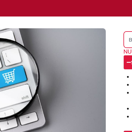
Sea
NU