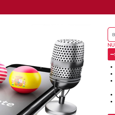
Sea
NU