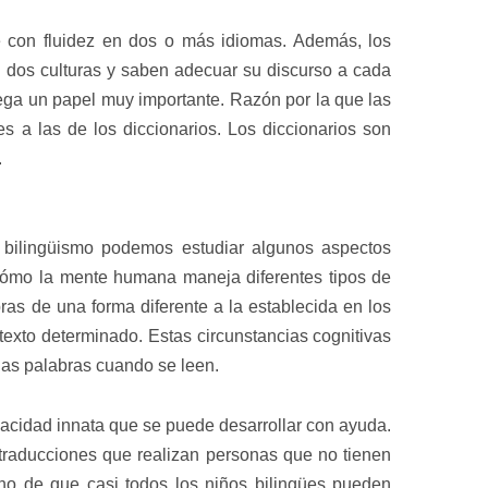
c
a
 con fluidez en dos o más idiomas. Además, los
c
i
n dos culturas y saben adecuar su discurso a cada
ó
juega un papel muy importante. Razón por la que las
n
es a las de los diccionarios. Los diccionarios son
*
.
 bilingüismo podemos estudiar algunos aspectos
cómo la mente humana maneja diferentes tipos de
ras de una forma diferente a la establecida en los
ntexto determinado. Estas circunstancias cognitivas
 las palabras cuando se leen.
pacidad innata que se puede desarrollar con ayuda.
 traducciones que realizan personas que no tienen
ho de que casi todos los niños bilingües pueden