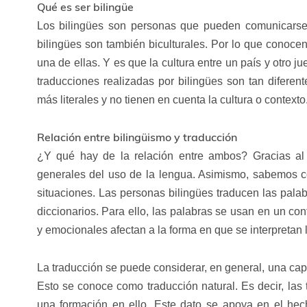
Qué es ser bilingüe
Los bilingües son personas que pueden comunicarse
bilingües son también biculturales. Por lo que conoce
una de ellas. Y es que la cultura entre un país y otro 
traducciones realizadas por bilingües son tan diferent
más literales y no tienen en cuenta la cultura o contexto
Relación entre bilingüismo y traducción
¿Y qué hay de la relación entre ambos? Gracias al
generales del uso de la lengua. Asimismo, sabemos 
situaciones. Las personas bilingües traducen las palab
diccionarios. Para ello, las palabras se usan en un co
y emocionales afectan a la forma en que se interpretan
La traducción se puede considerar, en general, una ca
Esto se conoce como traducción natural. Es decir, las
una formación en ello. Este dato se apoya en el hec