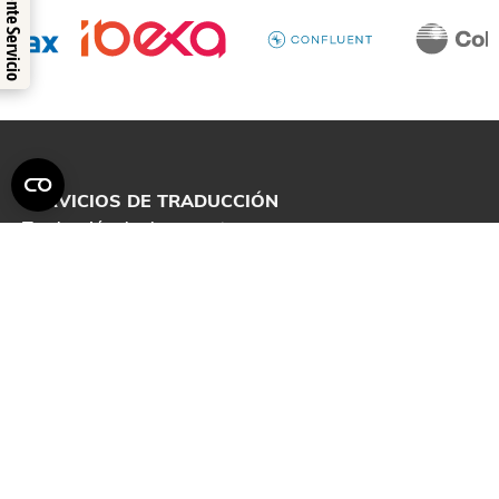
Verificado por: Trustindex
Excelente Servicio
SERVICIOS DE TRADUCCIÓN
Traducción de documento
Traducciones profesionales
Traducciones Juradas
Servicio de localización
Revisión de Textos
Traducción con Inteligencia Artificial
SERVICIOS DE MARKETING DIGITAL
Diseño web
Posicionamiento SEO
Marketing Multilungüe
Redacción de contenidos