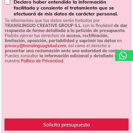
Declaro haber entendido la información
*
i
facilitada y consiento el tratamiento que se
o
efectuará de mis datos de carácter personal.
n
Te informamos que tus datos serán tratados por
e
TRANSLINGUO CREATIVE GROUP S.L
. con la finalidad
de dar
s
respuesta de forma detallada a la petición de presupuesto
.
d
Podrás ejercer tus derechos de
acceso, rectificación,
e
limitación, oposición, portabilidad y suprimir los datos
en
c
privacy@translinguoglobal.com
, así como el derecho a
o
presentar una reclamación ante una autoridad de control.
n
Puedes consultar
la información adicional y detallada
en
t
nuestra
Política de Privacidad
.
r
a
t
a
c
i
ó
n
*
Solicita presupuesto