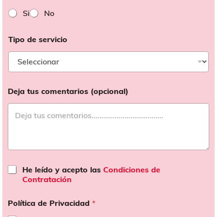
Si
No
Tipo de servicio
Deja tus comentarios (opcional)
C
He leído y acepto las
Condiciones de
o
Contratación
n
d
d
Política de Privacidad
*
e
i
*
c