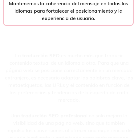
Mantenemos la coherencia del mensaje en todos los
idiomas para fortalecer el posicionamiento y la
experiencia de usuario.
Traducciones SEO Profesionales:
Impulsa tu Posicionamiento Global
La
traducción SEO
es mucho más que traducir
contenido textual de un idioma a otro. Para que una
página web se posicione correctamente en un mercado
extranjero, es necesario adaptar las palabras clave, las
metaetiquetas, las URLs y el contenido en función de
las preferencias y tendencias de búsqueda de cada
mercado.
Una
traducción SEO profesiona
l no solo mejora la
visibilidad de una página web, sino que también
impulsa las conversiones al ofrecer una experiencia de
usuario localizada y optimizada para cada mercado.