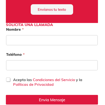
Envíanos tu texto
SOLICITA UNA LLAMADA
Nombre
*
Teléfono
*
C
Acepto las
Condiciones del Servicio
y la
a
Políticas de Privacidad
s
i
l
Envia Mensaje
l