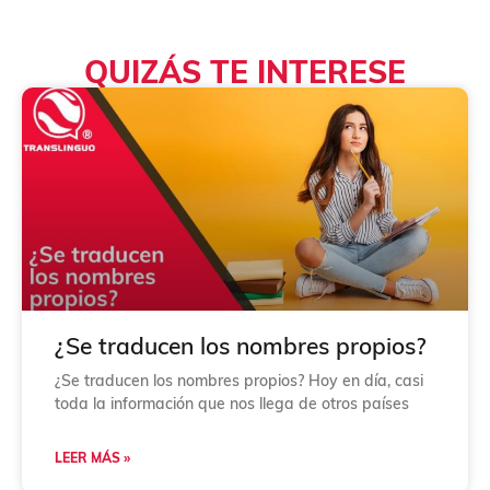
a
s
d
QUIZÁS TE INTERESE
e
v
e
r
i
f
i
c
a
c
i
ó
n
*
¿Se traducen los nombres propios?
¿Se traducen los nombres propios? Hoy en día, casi
toda la información que nos llega de otros países
LEER MÁS »