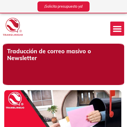
Ir
¡Solicita presupuesto ya!
al
contenido
Traducción de correo masivo o
Newsletter