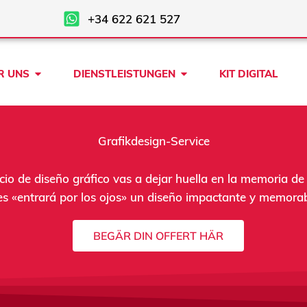
+34 622 621 527
Open ÜBER UNS
Open DIENSTLEISTU
R UNS
DIENSTLEISTUNGEN
KIT DIGITAL
Grafikdesign-Service
icio de diseño gráfico vas a dejar huella en la memoria de 
es «entrará por los ojos» un diseño impactante y memorab
BEGÄR DIN OFFERT HÄR