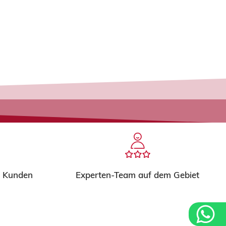
v
e
r
i
f
i
c
a
c
i
ó
n
*
m Kunden
Experten-Team auf dem Gebiet