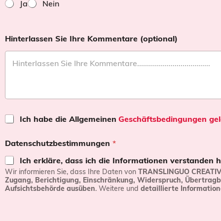
Ja
Nein
Hinterlassen Sie Ihre Kommentare (optional)
B
Ich habe die Allgemeinen
Geschäftsbedingungen gele
e
d
Datenschutzbestimmungen
*
i
n
Ich erkläre, dass ich die Informationen verstanden
g
Wir informieren Sie, dass Ihre Daten von
TRANSLINGUO CREATIVE
u
Zugang, Berichtigung, Einschränkung, Widerspruch, Übertragb
n
Aufsichtsbehörde ausüben
. Weitere und
detaillierte Informatio
g
e
n
u