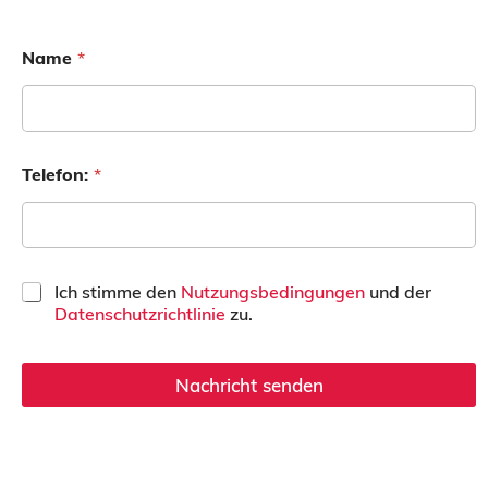
Name
*
Telefon:
*
C
Ich stimme den
Nutzungsbedingungen
und der
a
Datenschutzrichtlinie
zu.
s
i
l
Nachricht senden
l
e
a
s
d
e