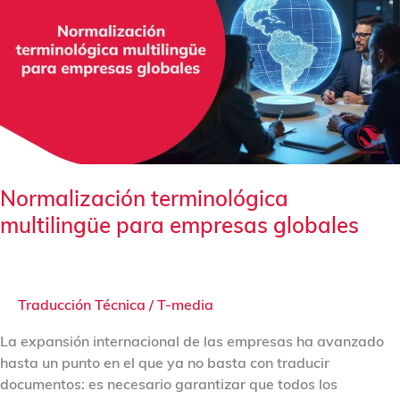
multilingüe
para
empresas
globales
Normalización terminológica
multilingüe para empresas globales
Traducción Técnica
/
T-media
La expansión internacional de las empresas ha avanzado
hasta un punto en el que ya no basta con traducir
documentos: es necesario garantizar que todos los