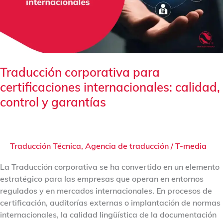
calidad,
control
y
garantías
Traducción corporativa para
certificaciones internacionales: calidad,
control y garantías
Traducción Técnica
,
Agencia de traducción
/
T-media
La Traducción corporativa se ha convertido en un elemento
estratégico para las empresas que operan en entornos
regulados y en mercados internacionales. En procesos de
certificación, auditorías externas o implantación de normas
internacionales, la calidad lingüística de la documentación