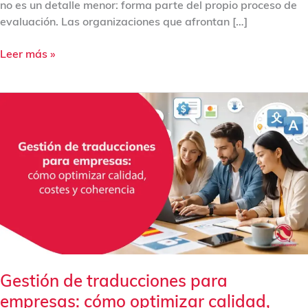
no es un detalle menor: forma parte del propio proceso de
evaluación. Las organizaciones que afrontan […]
Leer más »
Gestión
de
traducciones
para
empresas:
cómo
optimizar
calidad,
costes
y
coherencia
Gestión de traducciones para
empresas: cómo optimizar calidad,