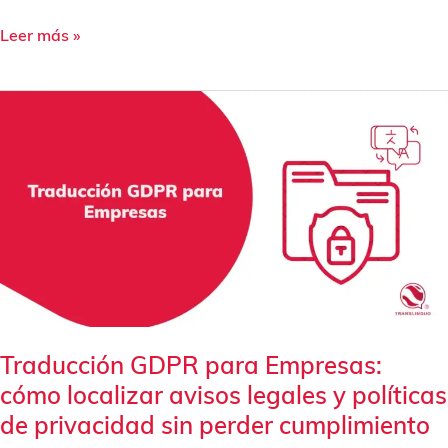
Leer más »
Traducción
GDPR
para
Empresas:
cómo
localizar
avisos
legales
y
políticas
de
Traducción GDPR para Empresas:
privacidad
cómo localizar avisos legales y políticas
sin
perder
de privacidad sin perder cumplimiento
cumplimiento