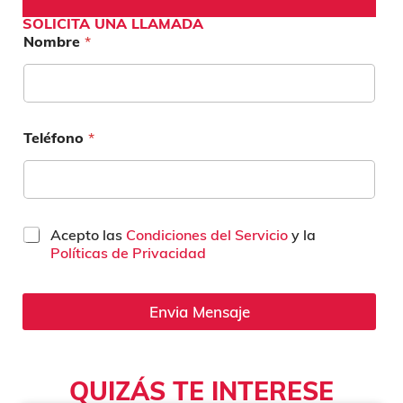
SOLICITA UNA LLAMADA
Nombre
*
Teléfono
*
C
Acepto las
Condiciones del Servicio
y la
a
Políticas de Privacidad
s
i
l
Envia Mensaje
l
a
s
d
QUIZÁS TE INTERESE
e