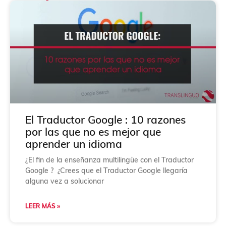
v
e
r
i
f
i
c
a
c
i
ó
n
*
El Traductor Google : 10 razones
por las que no es mejor que
aprender un idioma
¿El fin de la enseñanza multilingüe con el Traductor
Google ? ¿Crees que el Traductor Google llegaría
alguna vez a solucionar
LEER MÁS »