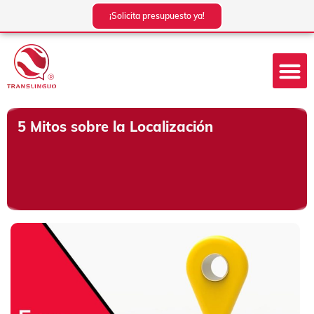
Ir
¡Solicita presupuesto ya!
al
contenido
5 Mitos sobre la Localización