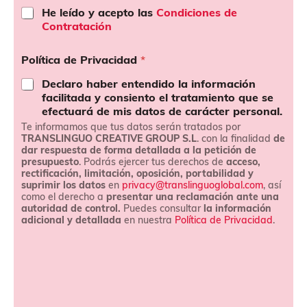
C
He leído y acepto las
Condiciones de
o
Contratación
n
d
Política de Privacidad
*
i
c
Declaro haber entendido la información
i
facilitada y consiento el tratamiento que se
o
efectuará de mis datos de carácter personal.
n
Te informamos que tus datos serán tratados por
e
TRANSLINGUO CREATIVE GROUP S.L
. con la finalidad
de
s
dar respuesta de forma detallada a la petición de
d
presupuesto
. Podrás ejercer tus derechos de
acceso,
e
rectificación, limitación, oposición, portabilidad y
c
suprimir los datos
en
privacy@translinguoglobal.com
, así
o
como el derecho a
presentar una reclamación ante una
n
autoridad de control.
Puedes consultar
la información
t
adicional y detallada
en nuestra
Política de Privacidad
.
r
a
t
a
c
i