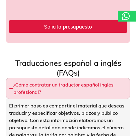
ó
n
s
*
e
r
v
Solicita presupuesto
i
c
i
o
T
e
Traducciones español a inglés
l
(FAQs)
é
f
o
¿Cómo contratar un traductor español inglés
n
profesional?
o
El primer paso es compartir el material que deseas
traducir y especificar objetivos, plazos y público
objetivo. Con esta información elaboramos un
presupuesto detallado donde indicamos el número
de palabras, la tarifa por palabra y la fecha de