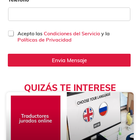
C
Acepto las
Condiciones del Servicio
y la
a
Políticas de Privacidad
s
i
l
Envia Mensaje
l
a
s
d
QUIZÁS TE INTERESE
e
v
e
r
i
f
i
c
a
c