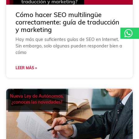
ó
n
*
Cómo hacer SEO multilingüe
correctamente: guía de traducción
y marketing
Hay más que suficientes guías de SEO en Internet.
Sin embargo, solo algunas pueden responder bien a
cómo
LEER MÁS »