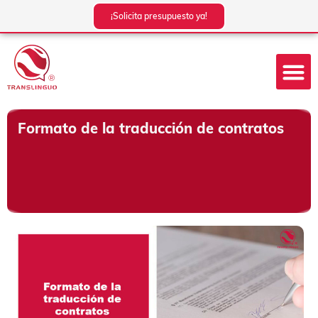
Ir
¡Solicita presupuesto ya!
al
contenido
Formato de la traducción de contratos