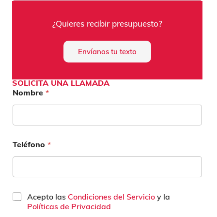
¿Quieres recibir presupuesto?
Envíanos tu texto
SOLICITA UNA LLAMADA
Nombre
*
Teléfono
*
C
Acepto las
Condiciones del Servicio
y la
a
Políticas de Privacidad
s