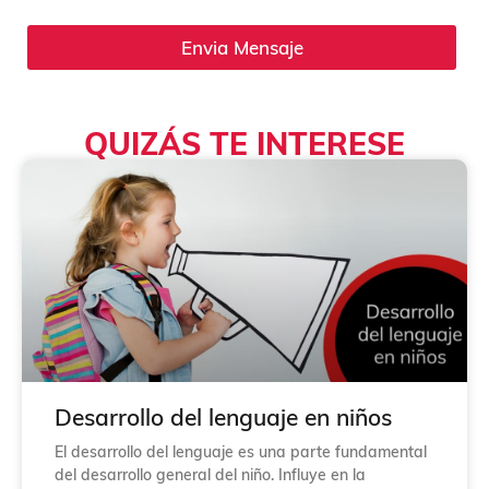
i
l
Envia Mensaje
l
a
s
d
QUIZÁS TE INTERESE
e
v
e
r
i
f
i
c
a
c
i
ó
n
*
Desarrollo del lenguaje en niños
El desarrollo del lenguaje es una parte fundamental
del desarrollo general del niño. Influye en la