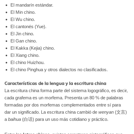
El mandarín estándar.
El Min chino.
El Wu chino.
El cantonés (Yue).
El Jin chino.
El Gan chino.
El Kakka (Kejia) chino.
El Xiang chino.
El chino Huizhou.
El chino Pinghua y otros dialectos no clasificados.
Características de la lengua y la escritura china
L
a escritura china forma parte del sistema logográfico, es decir,
cada grafema es un morfema. Presenta un 80 % de palabras
formadas por dos morfemas complementados entre sí para
dar un significado. La escritura china cambió de
wenyan
(文言)
a
baihua
(白话) para un uso más cotidiano y práctico.