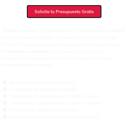
Solicita tu Presupuesto Gratis
Traducciones Urgentes con la máxima calidad
Las situaciones urgentes no siempre se pueden prever.
Por eso, Translinguo pone a tu disposición un servicio de
traducciones rápidas
preparado para actuar de
inmediato, con equipos en distintos husos horarios y
disponibilidad continua.
Documentación de última hora
Campañas de marketing digital
Publicaciones inmediatas en RRSS o web
Contratos y acuerdos comerciales urgentes
Documentos legales o notariales
Contenido audiovisual con entrega exprés