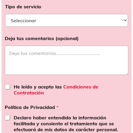
Tipo de servicio
Deja tus comentarios (opcional)
C
He leído y acepto las
Condiciones de
o
Contratación
n
d
Política de Privacidad
*
i
c
Declaro haber entendido la información
i
facilitada y consiento el tratamiento que se
o
efectuará de mis datos de carácter personal.
n