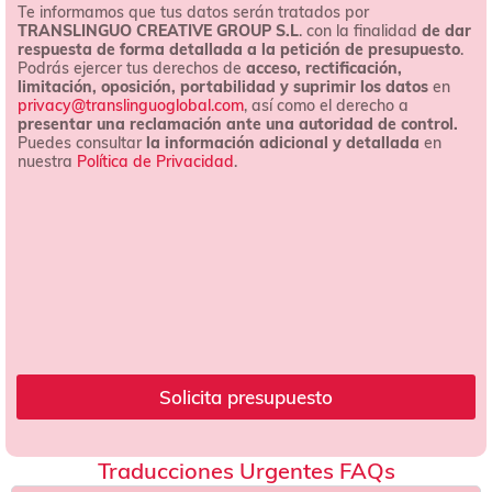
Te informamos que tus datos serán tratados por
e
TRANSLINGUO CREATIVE GROUP S.L
. con la finalidad
de dar
s
respuesta de forma detallada a la petición de presupuesto
.
d
Podrás ejercer tus derechos de
acceso, rectificación,
e
limitación, oposición, portabilidad y suprimir los datos
en
c
privacy@translinguoglobal.com
, así como el derecho a
o
presentar una reclamación ante una autoridad de control.
n
Puedes consultar
la información adicional y detallada
en
t
nuestra
Política de Privacidad
.
r
a
t
a
c
i
ó
n
*
Solicita presupuesto
Traducciones Urgentes FAQs