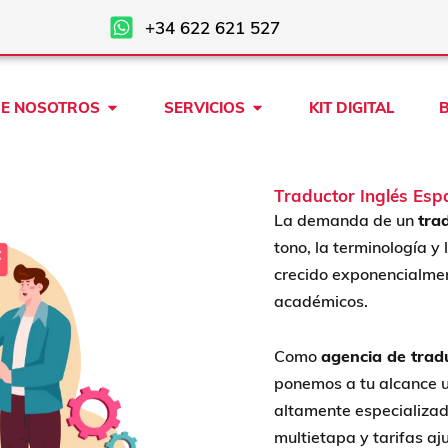
+34 622 621 527
Open SOBRE NOSOTROS
Open SERVICIOS
E NOSOTROS
SERVICIOS
KIT DIGITAL
Traductor Inglés Esp
La demanda de un
tra
tono, la terminología y
crecido exponencialment
académicos.
Como
agencia de trad
p
onemos a tu alcance 
altamente especializado
multietapa y tarifas aj