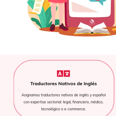
Traduccion
Nativos de Inglés
Si necesitas un traducto
 nativos de inglés y español
disponemos de equipos a
al: legal, financiero, médico,
de gran volumen o
co o e‑commerce.