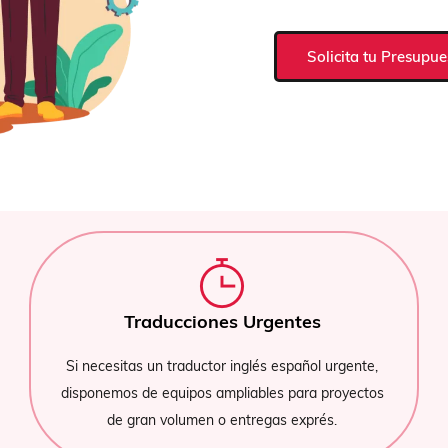
Solicita tu Presupue
es Urgentes
Traducción de 
r inglés español urgente,
Traducimos tus documentos d
mpliables para proyectos
formatos (.doc, .ppt, .html, .pdf
 entregas exprés.
.xls, .epub, .json,). Traduc