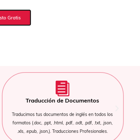
sto Gratis
Confidenciali
Documentos
Implementamos acuerdos de conf
e inglés en todos los
que protegen tus documentos. L
, .odt, .pdf, .txt, .json,
garantía irrenunci
ciones Profesionales.