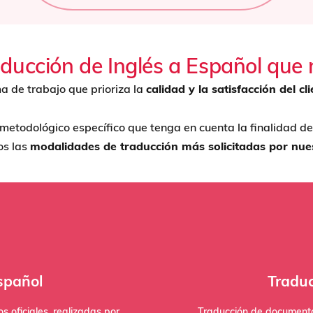
aducción de Inglés a Español que 
a de trabajo que prioriza la
calidad y la satisfacción del cl
todológico específico que tenga en cuenta la finalidad del te
os las
modalidades de traducción más solicitadas por nuest
es:
s solicitadas por nuestros
notariales, escrituras, s
ales o técnicos asociados. A
spañol
Traduc
Exteriores. Este servici
co que tenga en cuenta la
la firma y el sello de un tr
 entrega final. Cada proyecto
 oficiales, realizadas por
Traducción de documentos