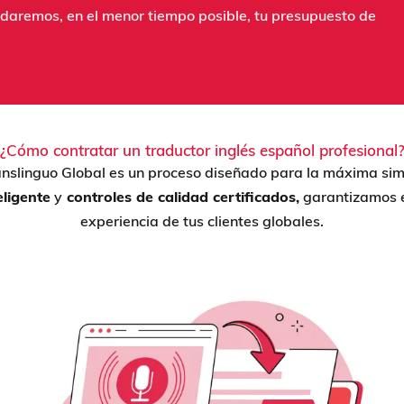
daremos, en el menor tiempo posible, tu presupuesto de
¿Cómo contratar un traductor inglés español profesional
ranslinguo Global es un proceso diseñado para la máxima si
eligente
y
controles de calidad certificados,
garantizamos e
experiencia de tus clientes globales.