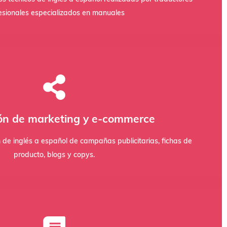
resentarse ante organismos públicos o tribunales, se exige
esionales especializados en manuales
eniendo la integridad de los datos y el formato original.
glés con formación en economía para asegurar exactitud y
ón de marketing y e‑commerce
io de la jerga contable y de los estándares IFRS. Asignamos
e resultados, due diligence o presentaciones para inversores
n de inglés a español de campañas publicitarias, fichas de
producto, blogs y copys.