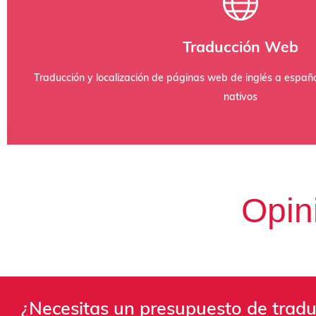
como la original.
de campos dinámicos, asegurando que la versión en español s
Traducción Web
etiquetas alt y estilos CSS. Este servicio incluye pruebas de
Adaptamos tu sitio y tus aplicaciones al mercado objetivo
Traducción y localización de páginas web de inglés a españo
nativos
Opin
¿Necesitas un presupuesto de tradu