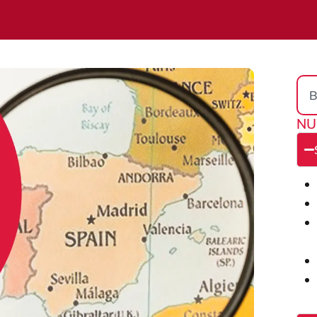
Sea
NU