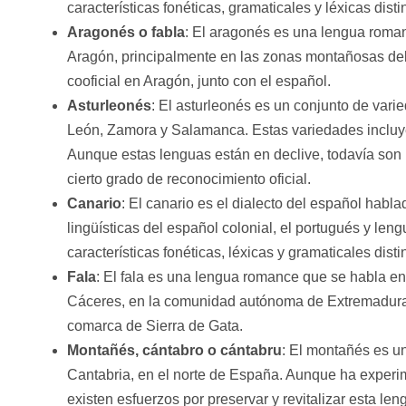
características fonéticas, gramaticales y léxicas distin
Aragonés o fabla
: El aragonés es una lengua roma
Aragón, principalmente en las zonas montañosas de
cooficial en Aragón, junto con el español.
Asturleonés
: El asturleonés es un conjunto de vari
León, Zamora y Salamanca. Estas variedades incluyen
Aunque estas lenguas están en declive, todavía so
cierto grado de reconocimiento oficial.
Canario
: El canario es el dialecto del español habla
lingüísticas del español colonial, el portugués y l
características fonéticas, léxicas y gramaticales distin
Fala
: El fala es una lengua romance que se habla en 
Cáceres, en la comunidad autónoma de Extremadura.
comarca de Sierra de Gata.
Montañés, cántabro o cántabru
: El montañés es un
Cantabria, en el norte de España. Aunque ha experim
existen esfuerzos por preservar y revitalizar esta len