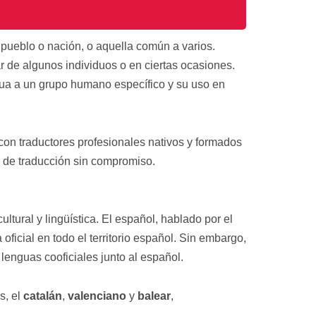
c
a
c
i
 pueblo o nación, o aquella común a varios.
ó
r de algunos individuos o en ciertas ocasiones.
n
*
gua a un grupo humano específico y su uso en
con traductores profesionales nativos y formados
de traducción sin compromiso.
ltural y lingüística. El español, hablado por el
ficial en todo el territorio español. Sin embargo,
nguas cooficiales junto al español.
s, el
catalán
,
valenciano
y
balear
,