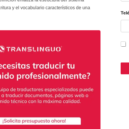
ritura y el vocabulario característicos de una
Tel
C
a
s
i
l
l
a
s
d
e
v
e
r
i
f
i