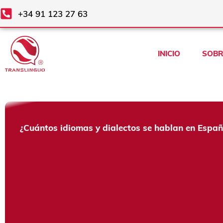
Ir
+34 91 123 27 63
al
contenido
INICIO
SOBR
¿Cuántos idiomas y dialectos se hablan en Espa