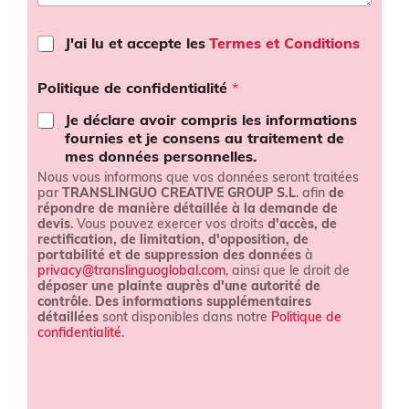
T
J'ai lu et accepte les
Termes et Conditions
e
r
Politique de confidentialité
*
m
e
Je déclare avoir compris les informations
s
fournies et je consens au traitement de
e
mes données personnelles.
t
Nous vous informons que vos données seront traitées
c
par
TRANSLINGUO CREATIVE GROUP S.L
. afin
de
o
répondre de manière détaillée à la demande de
n
devis
. Vous pouvez exercer vos droits
d'accès, de
d
rectification, de limitation, d'opposition, de
i
portabilité et de suppression des données
à
t
privacy@translinguoglobal.com
, ainsi que le droit de
i
déposer une plainte auprès d'une autorité de
o
contrôle
.
Des informations supplémentaires
détaillées
sont disponibles dans notre
Politique de
n
confidentialité
.
s
*
*
o
r