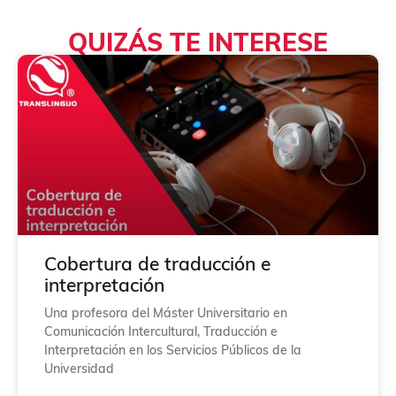
s
d
QUIZÁS TE INTERESE
e
v
e
r
i
f
i
c
a
c
i
ó
n
*
Cobertura de traducción e
interpretación
Una profesora del Máster Universitario en
Comunicación Intercultural, Traducción e
Interpretación en los Servicios Públicos de la
Universidad