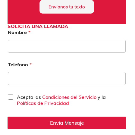
Envíanos tu texto
SOLICITA UNA LLAMADA
Nombre
*
Teléfono
*
C
Acepto las
Condiciones del Servicio
y la
a
Políticas de Privacidad
s
i
l
Envia Mensaje
l
a