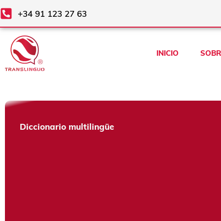
Ir
+34 91 123 27 63
al
contenido
INICIO
SOBR
Diccionario multilingüe