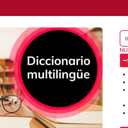
Sea
NU