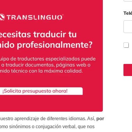
Tel
C
a
s
i
l
l
a
s
d
e
v
e
r
i
uestro aprendizaje de diferentes idiomas. Así,
por
f
como sinónimos o conjugación verbal, que nos
i