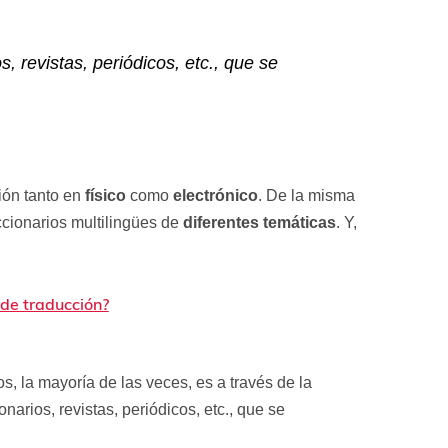
c
a
c
s, revistas, periódicos, etc., que se
i
ó
n
*
ión tanto en
físico
como
electrónico
. De la misma
cionarios multilingües de
diferentes temáticas
. Y,
 de traducción?
 la mayoría de las veces, es a través de la
onarios, revistas, periódicos, etc., que se