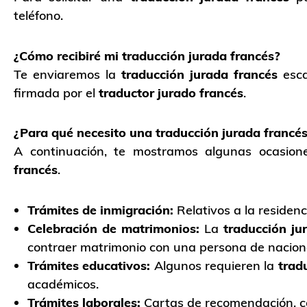
teléfono.
¿Cómo recibiré mi traducción jurada francés?
Te enviaremos la
traducción jurada francés
esca
firmada por el
traductor jurado francés
.
¿Para qué necesito una traducción jurada francé
A continuación, te mostramos algunas ocasio
francés
.
Trámites de inmigración:
Relativos a la residen
Celebración de matrimonios:
La
traducción ju
contraer matrimonio con una persona de naciona
Trámites educativos:
Algunos requieren la
trad
académicos.
Trámites laborales:
Cartas de recomendación, co