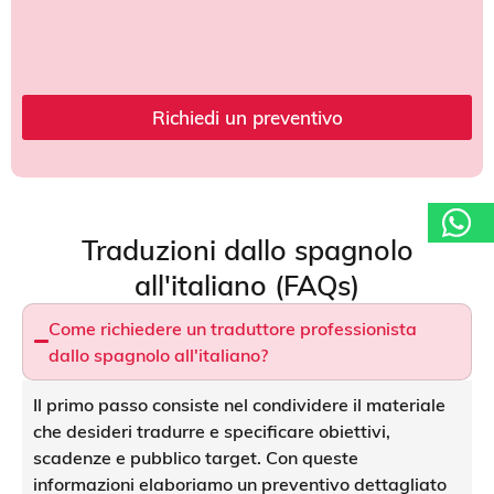
i
z
i
o
s
o
Richiedi un preventivo
c
i
e
t
à
I
Traduzioni dallo spagnolo
n
d
all'italiano (FAQs)
i
r
Come richiedere un traduttore professionista
i
dallo spagnolo all'italiano?
z
z
o
Il primo passo consiste nel condividere il materiale
*
che desideri tradurre e specificare obiettivi,
H
scadenze e pubblico target. Con queste
a
i
informazioni elaboriamo un preventivo dettagliato