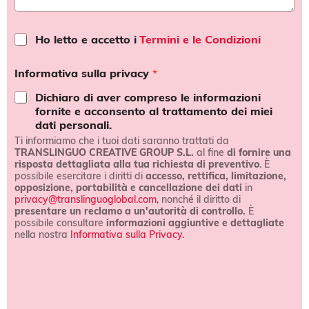
T
Ho letto e accetto i
Termini e le Condizioni
e
r
Informativa sulla privacy
*
m
i
Dichiaro di aver compreso le informazioni
n
fornite e acconsento al trattamento dei miei
i
dati personali.
e
Ti informiamo che i tuoi dati saranno trattati da
c
TRANSLINGUO CREATIVE GROUP S.L.
al fine
di fornire una
o
risposta dettagliata alla tua richiesta di preventivo
. È
n
possibile esercitare i diritti di
accesso, rettifica, limitazione,
d
opposizione, portabilità e cancellazione dei dati
in
i
privacy@translinguoglobal.com
, nonché il diritto di
z
presentare un reclamo a un'autorità di controllo.
È
i
possibile consultare
informazioni aggiuntive e dettagliate
o
nella nostra
Informativa sulla Privacy
.
n
s
i
e
*
r
v