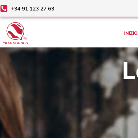
Vai
+34 91 123 27 63
al
contenuto
INIZIO
L