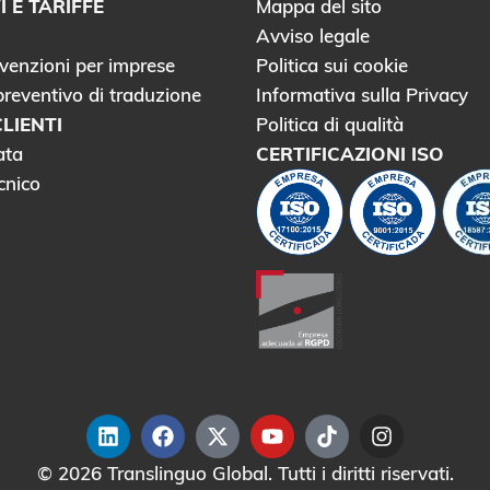
 E TARIFFE
Mappa del sito
Avviso legale
venzioni per imprese
Politica sui cookie
preventivo di traduzione
Informativa sulla Privacy
LIENTI
Politica di qualità
ata
CERTIFICAZIONI ISO
cnico
L
F
T
Y
T
I
i
a
r
o
i
n
n
c
a
u
k
s
© 2026 Translinguo Global. Tutti i diritti riservati.
k
e
n
t
t
t