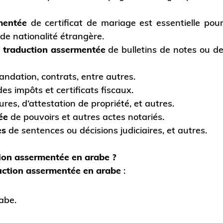
rmentée
de certificat de mariage est essentielle pou
e nationalité étrangère.
a
traduction assermentée
de bulletins de notes ou d
ndation, contrats, entre autres.
es impôts et certificats fiscaux.
res, d’attestation de propriété, et autres.
ée
de pouvoirs et autres actes notariés.
es
de sentences ou décisions judiciaires, et autres.
ion assermentée en arabe ?
uction assermentée en arabe
:
abe.