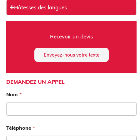
Hôtesses des langues
à
e
Recevoir un devis
Envoyez-nous votre texte
l
n
DEMANDEZ UN APPEL
s
Nom
*
Téléphone
*