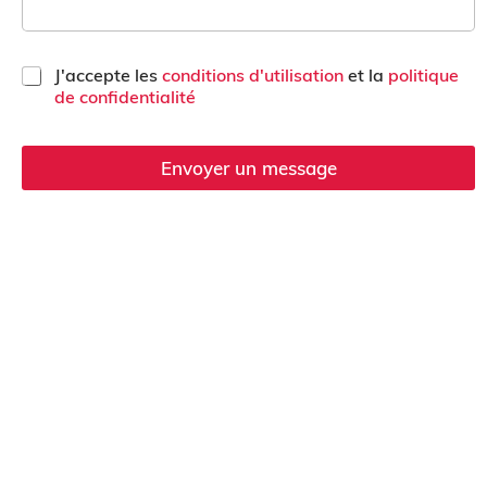
e
C
J'accepte les
conditions d'utilisation
et la
politique
a
de confidentialité
s
e
s
Envoyer un message
à
u
c
o
c
h
e
n
r
*
e