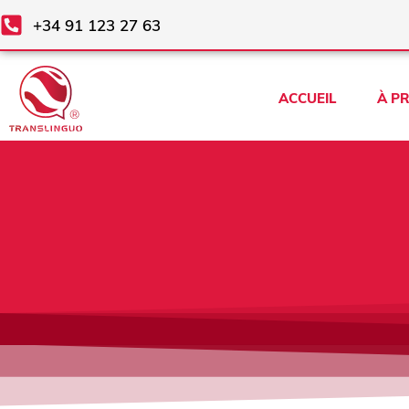
Aller
+34 91 123 27 63
au
contenu
ACCUEIL
À P