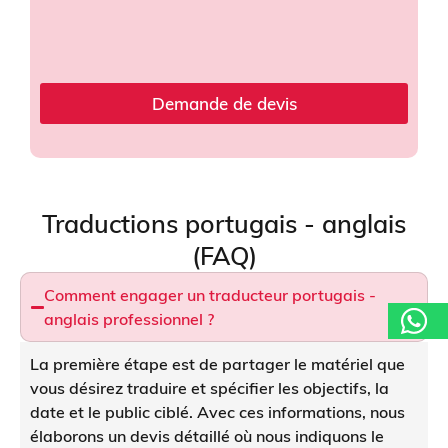
V
o
u
l
e
Demande de devis
z
-
v
o
u
s
Traductions portugais - anglais
u
n
(FAQ)
Comment engager un traducteur portugais -
anglais professionnel ?
La première étape est de partager le matériel que
vous désirez traduire et spécifier les objectifs, la
date et le public ciblé. Avec ces informations, nous
élaborons un devis détaillé où nous indiquons le