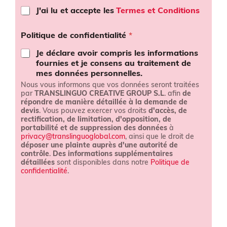
T
J'ai lu et accepte les
Termes et Conditions
e
r
Politique de confidentialité
*
m
e
Je déclare avoir compris les informations
s
fournies et je consens au traitement de
e
mes données personnelles.
t
Nous vous informons que vos données seront traitées
c
par
TRANSLINGUO CREATIVE GROUP S.L
. afin
de
o
répondre de manière détaillée à la demande de
n
devis
. Vous pouvez exercer vos droits
d'accès, de
d
rectification, de limitation, d'opposition, de
i
portabilité et de suppression des données
à
t
privacy@translinguoglobal.com
, ainsi que le droit de
i
déposer une plainte auprès d'une autorité de
o
contrôle
.
Des informations supplémentaires
détaillées
sont disponibles dans notre
Politique de
n
confidentialité
.
s
*
L
e
a
d
*