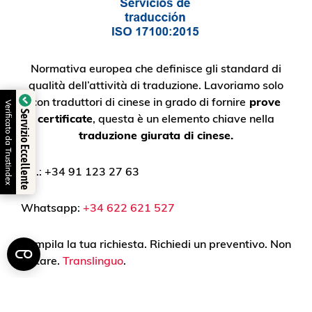
Normativa europea che definisce gli standard di
qualità dell’attività di traduzione. Lavoriamo solo
con traduttori di cinese in grado di fornire
prove
Verificato da Trustindex
Servizio Eccellente
certificate
, questa è un elemento chiave nella
traduzione giurata di cinese.
Tel.: +34 91 123 27 63
Whatsapp:
+34 622 621 527
Compila la tua richiesta. Richiedi un preventivo. Non
esitare.
Translinguo
.
Facebook
Instagram
Linkedin
Visita i nostri profili su
,
y