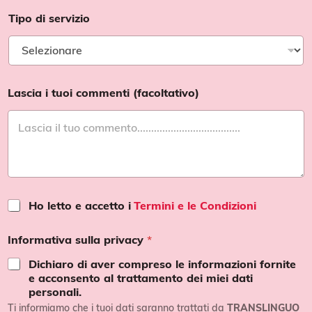
Tipo di servizio
Lascia i tuoi commenti (facoltativo)
N
T
Ho letto e accetto i
Termini e le Condizioni
o
e
m
r
e
Informativa sulla privacy
*
m
*
i
c
Dichiaro di aver compreso le informazioni fornite
n
o
e acconsento al trattamento dei miei dati
i
n
personali.
e
d
Ti informiamo che i tuoi dati saranno trattati da
TRANSLINGUO
c