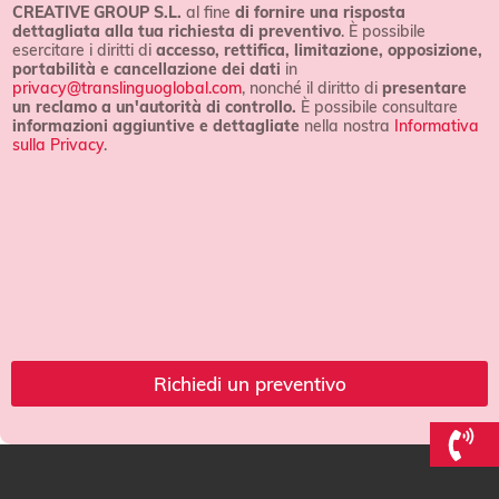
i
CREATIVE GROUP S.L.
al fine
di fornire una risposta
o
z
dettagliata alla tua richiesta di preventivo
. È possibile
n
i
esercitare i diritti di
accesso, rettifica, limitazione, opposizione,
d
o
portabilità e cancellazione dei dati
in
i
n
privacy@translinguoglobal.com
, nonché il diritto di
presentare
z
i
un reclamo a un'autorità di controllo.
È possibile consultare
i
informazioni aggiuntive e dettagliate
nella nostra
Informativa
o
sulla Privacy
.
n
i
*
Richiedi un preventivo