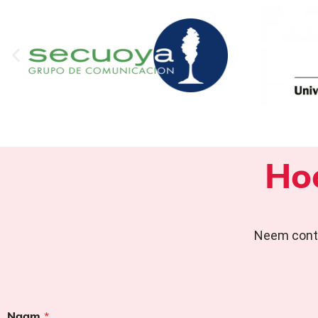
Hoe
Neem conta
Naam
*