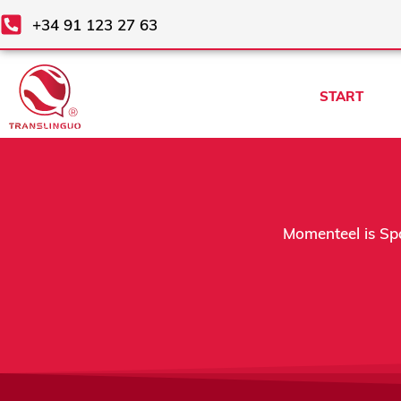
Ga
+34 91 123 27 63
naar
de
inhoud
START
Momenteel is Spa