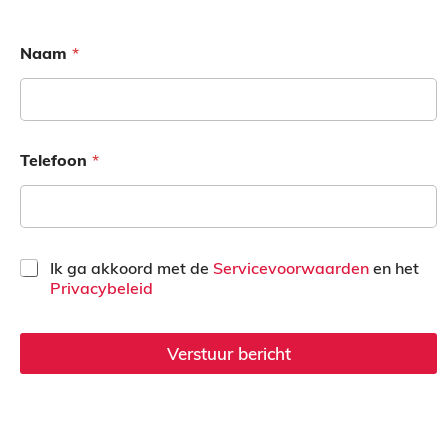
e
Naam
*
t
t
e
n
Telefoon
*
n
S
Ik ga akkoord met de
Servicevoorwaarden
en het
e
e
Privacybeleid
l
e
c
Verstuur bericht
t
n
i
n
e
v
a