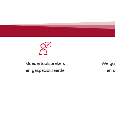
Moedertaalsprekers
We gar
en gespecialiseerde
en s