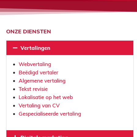
ONZE DIENSTEN
Vertalingen
Webvertaling
Beëdigd vertaler
Algemene vertaling
Tekst revisie
Lokalisatie op het web
Vertaling van CV
Gespecialiseerde vertaling