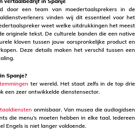
 vertaalbedrijf in Spanje
d door een team van moedertaalsprekers in d
aldienstverleners vinden wij dit essentieel voor he
oedertaalspreker weet welke uitdrukkingen het mees
de originele tekst. De culturele banden die een nativ
urele kloven tussen jouw oorspronkelijke product e
rkopen. Deze details maken het verschil tussen ee
aling.
in Spanje?
estemmingen
ter wereld. Het staat zelfs in de top dri
k een zeer ontwikkelde dienstensector.
taaldiensten
onmisbaar. Van musea die audiogidse
ants die menu’s moeten hebben in elke taal. Iederee
l Engels is niet langer voldoende.