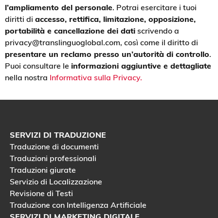
e
l’ampliamento del personale
. Potrai esercitare i tuoi
r
diritti di
accesso, rettifica, limitazione, opposizione,
c
portabilità e cancellazione dei dati
scrivendo a
o
m
privacy@translinguoglobal.com, così come il diritto di
p
presentare un reclamo presso un’autorità di controllo
.
r
Puoi consultare le
informazioni aggiuntive e dettagliate
e
s
nella nostra
Informativa sulla Privacy.
o
l
e
i
n
f
SERVIZI DI TRADUZIONE
o
Traduzione di documenti
r
Traduzioni professionali
m
a
Traduzioni giurate
z
Servizio di Localizzazione
i
Revisione di Testi
o
Traduzione con Intelligenza Artificiale
n
i
SERVIZI DI MARKETING DIGITALE