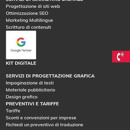
f
Progettazione di siti web
o
Ottimizzazione SEO
r
Marketing Multilingue
n
i
Scrittura di contenuti
t
e
e
a
c
c
KIT DIGITALE
o
n
SERVIZI DI PROGETTAZIONE GRAFICA
s
e
Impaginazione di testi
n
Materiale pubblicitario
t
Design grafico
o
a
PREVENTIVI E TARIFFE
l
Tariffe
t
Sconti e convenzioni per imprese
r
Richiedi un preventivo di traduzione
a