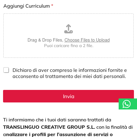
Aggiungi Curriculum
*
Drag & Drop Files,
Choose Files to Upload
Puoi caricare fino a 2 file.
D
Dichiaro di aver compreso le informazioni fornite e
i
acconsento al trattamento dei miei dati personali.
c
h
i
Invia
a
r
o
d
Ti informiamo che i tuoi dati saranno trattati da
i
TRANSLINGUO CREATIVE GROUP S.L.
con la finalità di
a
v
a
nalizzare i profili per l’assunzione di servizi o