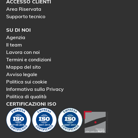
t
ACCESSO CLIENTI
t
Area Riservata
a
Supporto tecnico
m
e
SU DI NOI
n
t
Agenzia
o
Il team
d
Lavora con noi
e
Termini e condizioni
i
m
Mappa del sito
i
Avviso legale
e
Politica sui cookie
i
d
Informativa sulla Privacy
a
Politica di qualità
t
CERTIFICAZIONI ISO
i
p
e
r
s
o