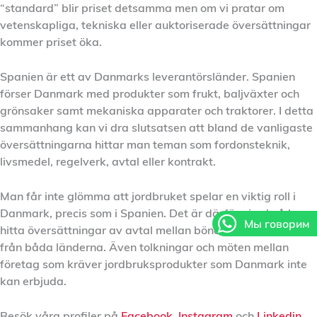
“standard” blir priset detsamma men om vi pratar om
vetenskapliga, tekniska eller auktoriserade översättningar
kommer priset öka.
Spanien är ett av Danmarks leverantörsländer. Spanien
förser Danmark med produkter som frukt, baljväxter och
grönsaker samt mekaniska apparater och traktorer. I detta
sammanhang kan vi dra slutsatsen att bland de vanligaste
översättningarna hittar man teman som fordonsteknik,
livsmedel, regelverk, avtal eller kontrakt.
Man får inte glömma att jordbruket spelar en viktig roll i
Danmark, precis som i Spanien. Det är därför vi också kan
Мы говорим
hitta översättningar av avtal mellan bönder och företag
från båda länderna. Även tolkningar och möten mellan
företag som kräver jordbruksprodukter som Danmark inte
kan erbjuda.
Besök våra profiler på
Facebook
,
Instagram
och
Linkedin